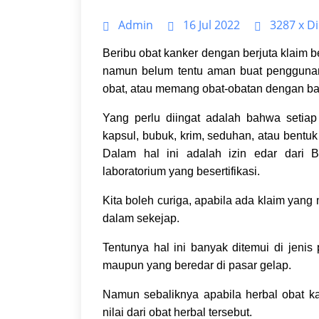
Admin
16 Jul 2022
3287
x Di
Beribu obat kanker dengan berjuta klaim b
namun belum tentu aman buat penggunany
obat, atau memang obat-obatan dengan b
Yang perlu diingat adalah bahwa setiap
kapsul, bubuk, krim, seduhan, atau bentu
Dalam hal ini adalah izin edar dari
laboratorium yang besertifikasi.
Kita boleh curiga, apabila ada klaim ya
dalam sekejap.
Tentunya hal ini banyak ditemui di jenis
maupun yang beredar di pasar gelap.
Namun sebaliknya apabila herbal obat kan
nilai dari obat herbal tersebut.